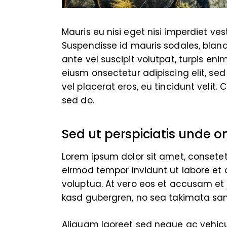
Mauris eu nisi eget nisi imperdiet ve
Suspendisse id mauris sodales, blandit
ante vel suscipit volutpat, turpis eni
eiusm onsectetur adipiscing elit, sed
vel placerat eros, eu tincidunt velit. C
sed do.
Sed ut perspiciatis unde o
Lorem ipsum dolor sit amet, consete
eirmod tempor invidunt ut labore et
voluptua. At vero eos et accusam et 
kasd gubergren, no sea takimata san
Aliquam laoreet sed neque ac vehicu