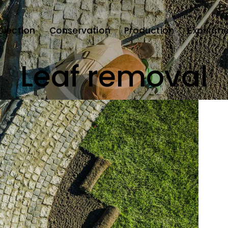
élection
Conservation
Production
Expérime
Leaf removal