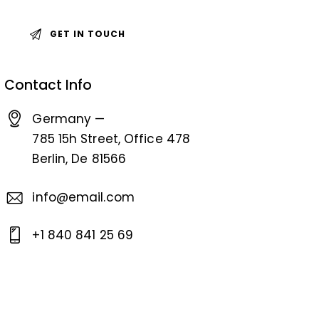
Contact Info
Germany —
785 15h Street, Office 478
Berlin, De 81566
info@email.com
+1 840 841 25 69