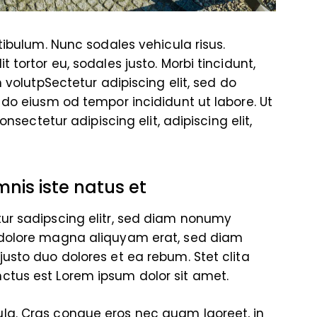
stibulum. Nunc sodales vehicula risus.
 tortor eu, sodales justo. Morbi tincidunt,
m volutpSectetur adipiscing elit, sed do
 do eiusm od tempor incididunt ut labore. Ut
onsectetur adipiscing elit, adipiscing elit,
mnis iste natus et
tur sadipscing elitr, sed diam nonumy
 dolore magna aliquyam erat, sed diam
justo duo dolores et ea rebum. Stet clita
ctus est Lorem ipsum dolor sit amet.
la. Cras congue eros nec quam laoreet, in