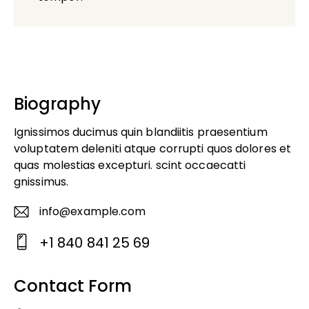
Biography
Ignissimos ducimus quin blandiitis praesentium
voluptatem deleniti atque corrupti quos dolores et
quas molestias excepturi. scint occaecatti
gnissimus.
info@example.com
E-
+1 840 841 25 69
m
Ph
ail
o
Contact Form
:
ne